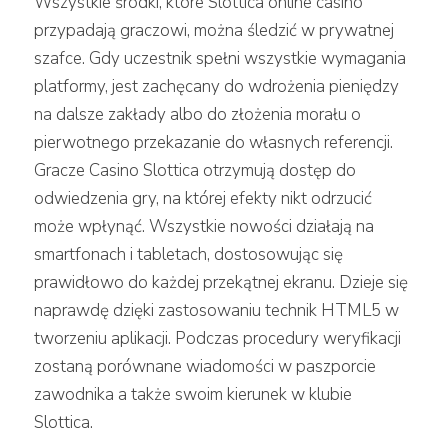
Wszystkie środki, które Slottica online casino
przypadają graczowi, można śledzić w prywatnej
szafce. Gdy uczestnik spełni wszystkie wymagania
platformy, jest zachęcany do wdrożenia pieniędzy
na dalsze zakłady albo do złożenia morału o
pierwotnego przekazanie do własnych referencji.
Gracze Casino Slottica otrzymują dostęp do
odwiedzenia gry, na której efekty nikt odrzucić
może wpłynąć. Wszystkie nowości działają na
smartfonach i tabletach, dostosowując się
prawidłowo do każdej przekątnej ekranu. Dzieje się
naprawdę dzięki zastosowaniu technik HTML5 w
tworzeniu aplikacji. Podczas procedury weryfikacji
zostaną porównane wiadomości w paszporcie
zawodnika a także swoim kierunek w klubie
Slottica.