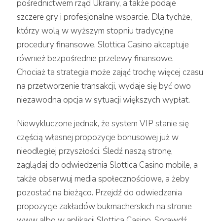
pośrednictwem rząd Ukrainy, a także podaje
szczere gry i profesjonalne wsparcie. Dla tychże,
którzy wolą w wyższym stopniu tradycyjne
procedury finansowe, Slottica Casino akceptuje
również bezpośrednie przelewy finansowe.
Chociaż ta strategia może zająć trochę więcej czasu
na przetworzenie transakcji, wydaje się być owo
niezawodna opcja w sytuacji większych wypłat.
Niewykluczone jednak, że system VIP stanie się
częścią własnej propozycje bonusowej już w
nieodległej przyszłości. Śledź naszą stronę,
zaglądaj do odwiedzenia Slottica Casino mobile, a
także obserwuj media społecznościowe, a żeby
pozostać na bieżąco. Przejdź do odwiedzenia
propozycje zakładów bukmacherskich na stronie
www albo w aplikacji Slottica Casino. Sprawdź,