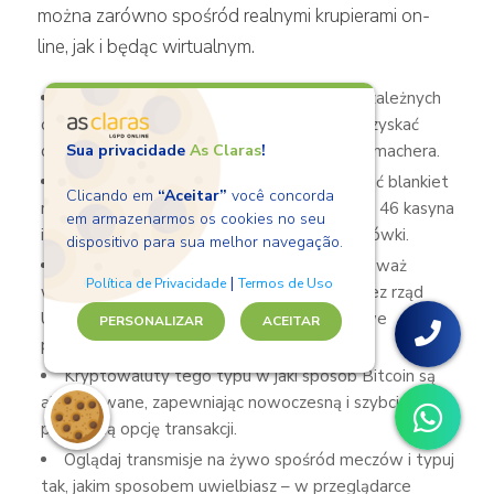
można zarówno spośród realnymi krupierami on-
line, jak i będąc wirtualnym.
Czasami może się okazać, że spośród niezależnych
od czasu naszej firmy pobudek nie możesz uzyskać
dostępu do zasobów własnego kasyna i bukmachera.
Sua privacidade
As Claras
!
Pierwsi użytkownicy muszą tylko wypełnić blankiet
Clicando em
“Aceitar”
você concorda
rejestracyjny, zaakceptować przepis Slottica 46 kasyna
em armazenarmos os cookies no seu
i stać się pełnoprawnym konsumentem placówki.
dispositivo para sua melhor navegação.
Tak, możesz zaufać Slottica Casino, ponieważ
|
Política de Privacidade
Termos de Uso
wydaje się licencjonowane i poprawiane przez rząd
Ukrainy, a także podaje otwarte gry i fachowe
PERSONALIZAR
ACEITAR
poparcie.
Kryptowaluty tego typu w jaki sposób Bitcoin są
akceptowane, zapewniając nowoczesną i szybciej
popularną opcję transakcji.
Oglądaj transmisje na żywo spośród meczów i typuj
tak, jakim sposobem uwielbiasz – w przeglądarce