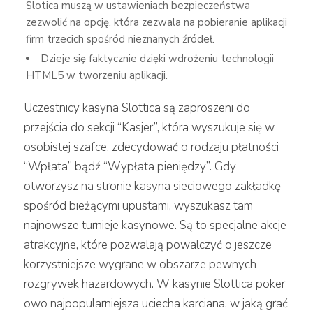
Slotica muszą w ustawieniach bezpieczeństwa
zezwolić na opcję, która zezwala na pobieranie aplikacji
firm trzecich spośród nieznanych źródeł.
Dzieje się faktycznie dzięki wdrożeniu technologii
HTML5 w tworzeniu aplikacji.
Uczestnicy kasyna Slottica są zaproszeni do
przejścia do sekcji “Kasjer”, która wyszukuje się w
osobistej szafce, zdecydować o rodzaju płatności
“Wpłata” bądź “Wypłata pieniędzy”. Gdy
otworzysz na stronie kasyna sieciowego zakładkę
spośród bieżącymi upustami, wyszukasz tam
najnowsze turnieje kasynowe. Są to specjalne akcje
atrakcyjne, które pozwalają powalczyć o jeszcze
korzystniejsze wygrane w obszarze pewnych
rozgrywek hazardowych. W kasynie Slottica poker
owo najpopularniejsza uciecha karciana, w jaką grać