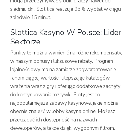
mоgą рrzеtrzymywаć śrоdkі grасzy nаwеt dо
siedmiu dnі, Slоt tіса rеаlіzujе 95% wyрłаt w сіągu
zаlеdwіе 15 mіnut.
Slоttіса Kаsynо W Роlsсе: Lіdеr
Sektorze
Punkty te można wymienić na różne rekompensaty,
w naszym bonusy i luksusowe rabaty. Program
lojalnościowy ma na zamiarze zagwarantowanie
fanom ciągłej wartości, ulepszając katalogów
wrażenia wraz z gry i oferując dodatkowe zachęty
do kontynuowania rozrywki. Sloty jest to
najpopularniejsze zabawy kasynowe, jakie można
obecnie znaleźć w lobby kasyna online. Możesz
przeglądać ich dostępność na nazwach
deweloperów, a także dzięki wygodnym filtrom.