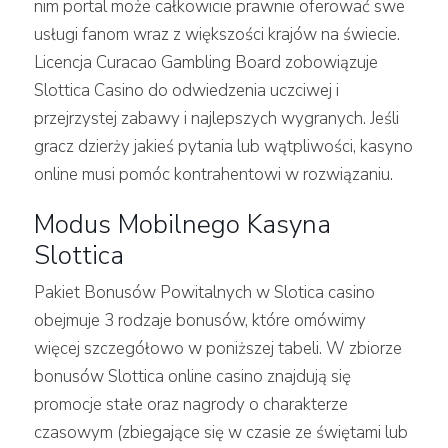
nim portal może całkowicie prawnie oferować swe
usługi fanom wraz z większości krajów na świecie.
Licencja Curacao Gambling Board zobowiązuje
Slottica Casino do odwiedzenia uczciwej i
przejrzystej zabawy i najlepszych wygranych. Jeśli
gracz dzierży jakieś pytania lub wątpliwości, kasyno
online musi pomóc kontrahentowi w rozwiązaniu.
Modus Mobilnego Kasyna
Slottica
Pakiet Bonusów Powitalnych w Slotica casino
obejmuje 3 rodzaje bonusów, które omówimy
więcej szczegółowo w poniższej tabeli. W zbiorze
bonusów Slottica online casino znajdują się
promocje stałe oraz nagrody o charakterze
czasowym (zbiegające się w czasie ze świętami lub