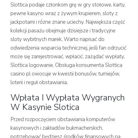
Slottica podaje członkom grę w gry stołowe, karty,
pewne kasyno wraz z żywym krupierem, sloty z
jackpotami i różne znane uciechy. Największa część
kolekcji pasażu obejmuje dzisiejsze i tradycyjne
sloty wybitnych marek. Warto napisać do
odwiedzenia wsparcia technicznej, jeśli fan odrzucić
może się zarejestrować, wpłacić, zażądać wypłaty,
Slottica logowanie. Obsługa konsumenta Slottica
casino pl owocuje w kwestii bonusów, turniejów,
loterii i reguł obstawiania.
Wpłata I Wypłata Wygranych
W Kasynie Slotica
Przed rozpoczęciem obstawiania komputerów
kasynowych i zakładów bukmacherskich,
potrzebować będziesz środków finansowych na