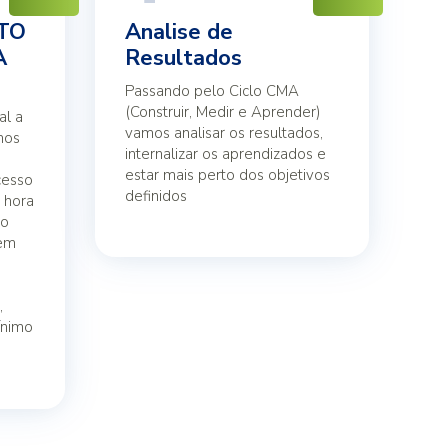
ITO
Analise de
A
Resultados
Passando pelo Ciclo CMA
(Construir, Medir e Aprender)
al a
vamos analisar os resultados,
mos
internalizar os aprendizados e
estar mais perto dos objetivos
cesso
definidos
 hora
to
 em
o
,
ínimo