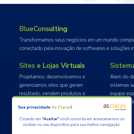
BlueConsulting
Transformamos seus negócios em um mundo complet
conectado pela inovação de softwares e soluções in
Sites e Lojas Virtuais
Sistem
Projetamos, desenvolvemos e
Alem do d
gerenciamos sites que geram
sistemas 
resultado, vendem produtos e
equipe esp
possuem sua identidade.
sistemas d
Sua privacidade
As Claras
!
entrega.
Clicando em
“Aceitar”
você concorda em armazenarmos os
cookies no seu dispositivo para sua melhor navegação.