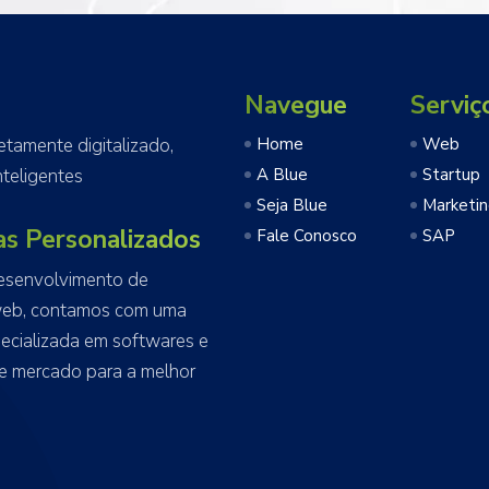
Navegue
Serviç
amente digitalizado,
Home
Web
teligentes
A Blue
Startup
Seja Blue
Marketi
as Personalizados
Fale Conosco
SAP
esenvolvimento de
web, contamos com uma
ecializada em softwares e
e mercado para a melhor