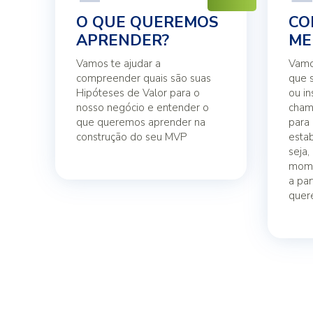
O QUE QUEREMOS
CO
APRENDER?
ME
Vamos te ajudar a
Vamo
compreender quais são suas
que 
Hipóteses de Valor para o
ou i
nosso negócio e entender o
cham
que queremos aprender na
para 
construção do seu MVP
esta
seja,
mome
a par
quer