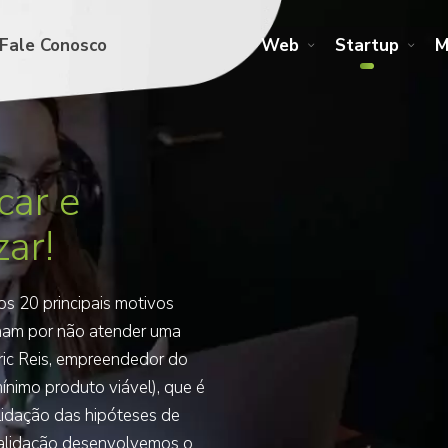
Fale Conosco
Web
Startup
M
car e
zar!
os 20 principais motivos
lham por não atender uma
ric Reis, empreendedor do
ínimo produto viável), que é
alidação das hipóteses de
validação desenvolvemos o