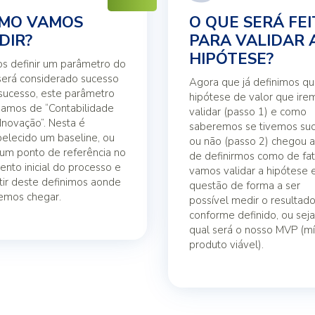
MO VAMOS
O QUE SERÁ FE
DIR?
PARA VALIDAR 
HIPÓTESE?
s definir um parâmetro do
será considerado sucesso
Agora que já definimos qu
nsucesso, este parâmetro
hipótese de valor que ire
amos de “Contabilidade
validar (passo 1) e como
Inovação”. Nesta é
saberemos se tivemos su
belecido um baseline, ou
ou não (passo 2) chegou a
 um ponto de referência no
de definirmos como de fa
nto inicial do processo e
vamos validar a hipótese
tir deste definimos aonde
questão de forma a ser
emos chegar.
possível medir o resultad
conforme definido, ou seja
qual será o nosso MVP (m
produto viável).