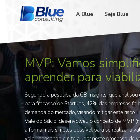
A Blue
Seja Blue
MVP: Vamos simplifi
aprender para viabili
Segundo a pesquisa da CB Insights, que analisou 
para fracasso de Startups, 42% das empresas fa
demanda do mercado, visando mitigar este risco E
Vale do Silício, desenvolveu o conceito de MVP (m
a forma mais simples possível para se realizar a v
valor, pensando em te ajudar neste processo de 