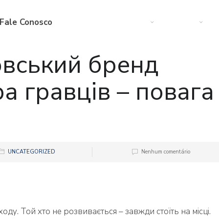
Fale Conosco
Web
Startup
M
вський бренд
а гравців – повага
UNCATEGORIZED
Nenhum comentário
ду. Той хто не розвивається – завжди стоїть на місці.