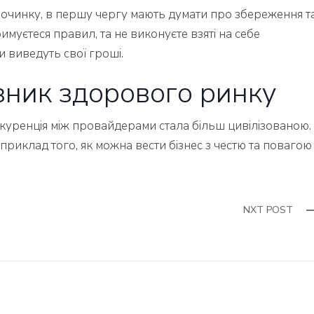
починку, в першу чергу мають думати про збереження т
имуєтеся правил, та не виконуєте взяті на себе
ри виведуть свої гроші.
зник здорового ринку
 конкуренція між провайдерами стала більш цивілізованою.
иклад того, як можна вести бізнес з честю та повагою
NXT POST