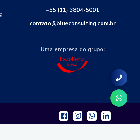
+55 (11) 3804-5001
ng
contato@blueconsulting.com.br
Uma empresa do grupo:
Feito com
por
BlueConsulting
.
💙