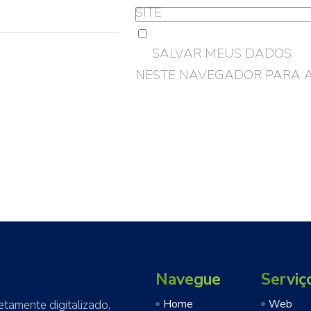
SITE
SALVAR MEUS DADOS
NESTE NAVEGADOR PARA 
Navegue
Serviç
amente digitalizado,
Home
Web