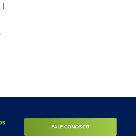
A
os
FALE CONOSCO