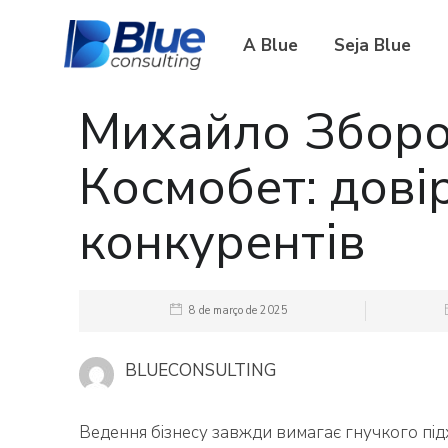
A Blue
Seja Blue
Михайло Зборо
Космобет: довір
конкурентів
8 de março de 2025
BLUECONSULTING
Ведення бізнесу завжди вимагає гнучкого підхо