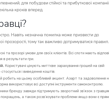
евнений, для побудови стійкої та прибуткової компанії
екілька кроків вперед.
равці?
остро. Навіть незначна помилка може призвести до
вої прозорості, тому так важливо дотримуватися правил.
ні та прозорі умови для своїх клієнтів. Всі слоти мають відпов
 в результати гри.
ій.
Користувачі цінують миттєве зарахування грошей на свій
е стосується і виведення коштів.
й робить на цьому особливий акцент. Азарт та задоволення 
рма використовує всі доступні інструменти самоконтролю.
ники бренду завжди підтримують зворотний зв’язок з гравця
 покращень, а також розв’язувати проблеми якщо вони є прям