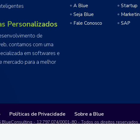
teligentes
A Blue
Startup
Seja Blue
Marketi
as Personalizados
Fale Conosco
SAP
esenvolvimento de
web, contamos com uma
ecializada em softwares e
e mercado para a melhor
o
Políticas de Privacidade
Sobre a Blue
 BlueConsulting - 12.797.074/0001-80 - Todos os direitos reservados.
marcas comerciais.
 produtos através de clientes e parceiros.