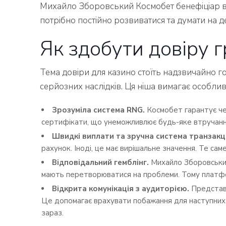
Михайло Зборовський Космобет бенефіціар вп
потрібно постійно розвиватися та думати на д
Як здобути довіру г
Тема довіри для казино стоїть надзвичайно г
серйозних наслідків. Ця ніша вимагає особли
Зрозуміла система RNG.
Космобет гарантує чес
сертифікати, що унеможливлює будь-яке втручання
Швидкі виплати та зручна система транзакц
рахунок. Іноді, це має вирішальне значення. Те сам
Відповідальний гемблінг.
Михайло Зборовськи
мають перетворюватися на проблеми. Тому платфо
Відкрита комунікація з аудиторією.
Представ
Це допомагає врахувати побажання для наступних
зараз.