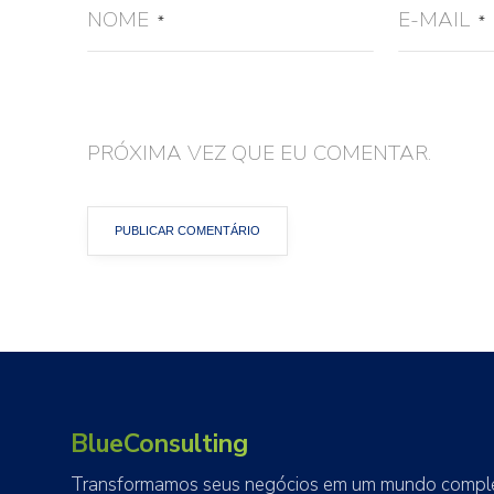
NOME
E-MAIL
*
*
PRÓXIMA VEZ QUE EU COMENTAR.
BlueConsulting
Transformamos seus negócios em um mundo complet