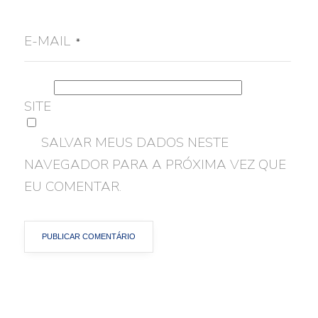
E-MAIL
*
SITE
SALVAR MEUS DADOS NESTE
NAVEGADOR PARA A PRÓXIMA VEZ QUE
EU COMENTAR.