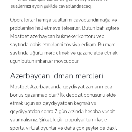
suallarınızı aydın şəkildə cavablandıracaq.
Operatorlar həmişə suallarımı cavablandırmağa və
problemləri həll etməyə tələsirlər. Bütün bahisçilərə
Mostbet azerbaycan bukmeker kontoru veb
saytında bahis etmələrini tövsiyə edirəm. Bu mərc
saytında uğurlu mərc etmək və qazanc əldə etmək
üçün bütün imkanlar mövcuddur.
Azerbaycan İdman mərcləri
Mostbet Azerbaycanda qeydiyyat zamanı necə
bonus qazanmaq olar? İlk depozit bonusunu əldə
etmək üçün siz qeydiyyatdan keçməli və
qeydiyyatdan sonra 7 gün ərzində hesaba vəsait
yatırmalısınız. Şirkət, kiçik -populyar turnirlər, e -
sports, virtual oyunlar və daha çox şeylər də daxil