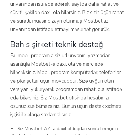
unvanından istifadə edərək, saytda daha rahat və
sürətli şəkildə daxil ola bilərsiniz. Biz sizin üçün rahat
və sürətli, müasir dizayn olunmuş Mostbet.az
ünvanından istifadə etməyi məsləhət görürük.
Bahis şirketi teknik desteği
Bu mobil proqramla siz url ünvanını yazmadan
asanlıqla Mostbet-ə daxil ola və mərc edə
biləcəksiniz. Mobil proqram kompüterlər, telefonlar
və planşetlər üçün mövcuddur. Sizə uyğun olan
versiyanı yükləyərək proqramdan rahatlıqla istifadə
edə bilərsiniz. Siz Mostbet ofisində hesabınızı
özünüz silə bilməzsiniz. Bunun üçün dəstək xidməti
işçisi ilə əlaqə saxlamalısınız.
Siz Mostbet AZ -a daxil olduqdan sonra həmçinin