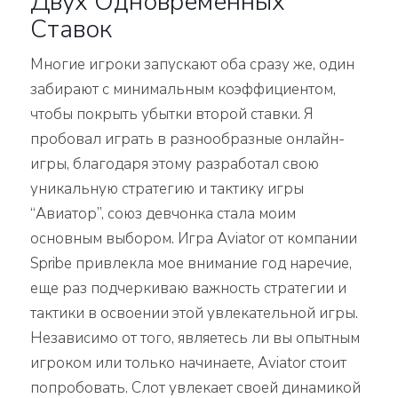
Двух Одновременных
Ставок
Многие игроки запускают оба сразу же, один
забирают с минимальным коэффициентом,
чтобы покрыть убытки второй ставки. Я
пробовал играть в разнообразные онлайн-
игры, благодаря этому разработал свою
уникальную стратегию и тактику игры
“Авиатор”, союз девчонка стала моим
основным выбором. Игра Aviator от компании
Spribe привлекла мое внимание год наречие,
еще раз подчеркиваю важность стратегии и
тактики в освоении этой увлекательной игры.
Независимо от того, являетесь ли вы опытным
игроком или только начинаете, Aviator стоит
попробовать. Слот увлекает своей динамикой