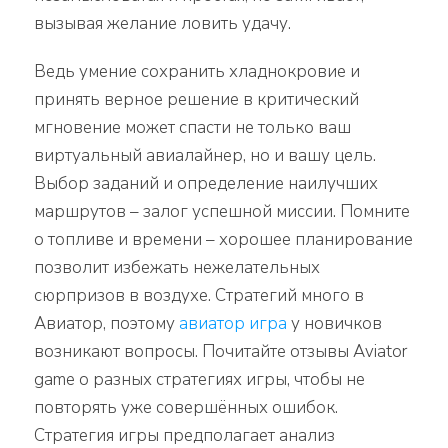
вызывая желание ловить удачу.
Ведь умение сохранить хладнокровие и
принять верное решение в критический
мгновение может спасти не только ваш
виртуальный авиалайнер, но и вашу цель.
Выбор заданий и определение наилучших
маршрутов – залог успешной миссии. Помните
о топливе и времени – хорошее планирование
позволит избежать нежелательных
сюрпризов в воздухе. Стратегий много в
Авиатор, поэтому
авиатор игра
у новичков
возникают вопросы. Почитайте отзывы Aviator
game о разных стратегиях игры, чтобы не
повторять уже совершённых ошибок.
Стратегия игры предполагает анализ