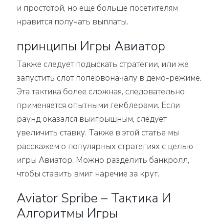
и простотой, но еще больше посетителям
нравится получать выплаты.
принципы Игры Авиатор
Также следует подыскать стратегии, или же
запустить слот попервоначалу в демо-режиме.
Эта тактика более сложная, следовательно
применяется опытными гемблерами. Если
раунд оказался выигрышным, следует
увеличить ставку. Также в этой статье мы
расскажем о популярных стратегиях с целью
игры Авиатор. Можно разделить банкролл,
чтобы ставить вмиг наречие за круг.
Aviator Spribe – Тактика И
Алгоритмы Игры