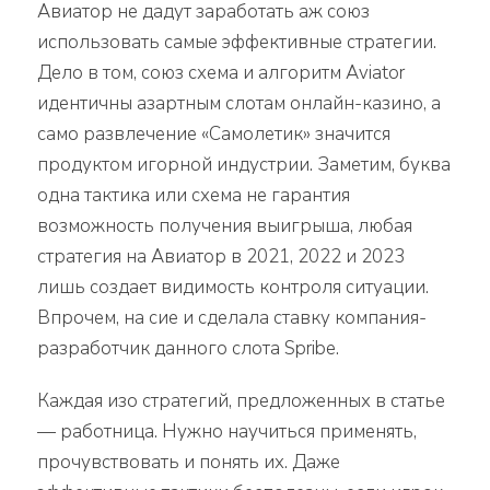
Авиатор не дадут заработать аж союз
использовать самые эффективные стратегии.
Дело в том, союз схема и алгоритм Aviator
идентичны азартным слотам онлайн-казино, а
само развлечение «Самолетик» значится
продуктом игорной индустрии. Заметим, буква
одна тактика или схема не гарантия
возможность получения выигрыша, любая
стратегия на Авиатор в 2021, 2022 и 2023
лишь создает видимость контроля ситуации.
Впрочем, на сие и сделала ставку компания-
разработчик данного слота Spribe.
Каждая изо стратегий, предложенных в статье
— работница. Нужно научиться применять,
прочувствовать и понять их. Даже