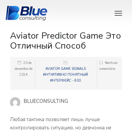
Aviator Predictor Game Это
Отличный Способ
20 de
Nenhum
dezembro de
AVIATOR GAME SIGNALS
comentário
2024
ИНТУИТИВНО ПОНЯТНЫЙ
ИНТЕРФЕЙС - 830
BLUECONSULTING
Любая тактика позволяет лишь лучше
контролировать ситуацию, но девчонка не