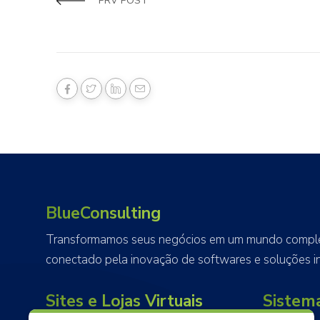
PRV POST
BlueConsulting
Transformamos seus negócios em um mundo complet
conectado pela inovação de softwares e soluções in
Sites e Lojas Virtuais
Sistem