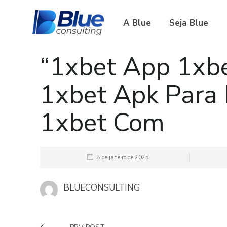
A Blue
Seja Blue
“1xbet App 1xbe
1xbet Apk Para 
1xbet Com
8 de janeiro de 2025
BLUECONSULTING