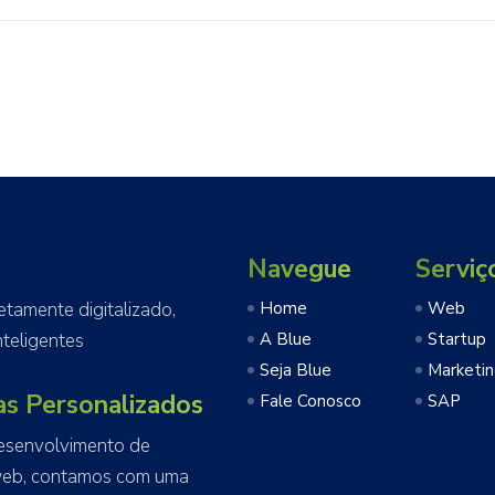
Navegue
Serviç
amente digitalizado,
Home
Web
teligentes
A Blue
Startup
Seja Blue
Marketi
as Personalizados
Fale Conosco
SAP
esenvolvimento de
web, contamos com uma