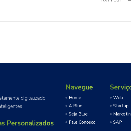
NXT POST
Navegue
Serviç
amente digitalizado,
Home
Web
teligentes
A Blue
Startup
Seja Blue
Marketi
as Personalizados
Fale Conosco
SAP