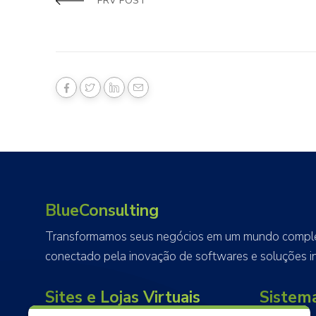
PRV POST
BlueConsulting
Transformamos seus negócios em um mundo complet
conectado pela inovação de softwares e soluções in
Sites e Lojas Virtuais
Sistem