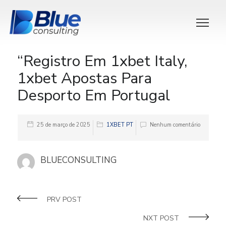
“Registro Em 1xbet Italy,
1xbet Apostas Para
Desporto Em Portugal
25 de março de 2025
1XBET PT
Nenhum comentário
BLUECONSULTING
PRV POST
NXT POST