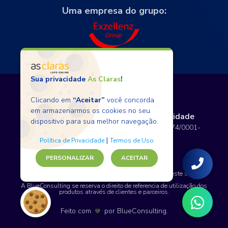
Uma empresa do grupo:
Sua privacidade
As Claras
!
Clicando em
“Aceitar”
você concorda
em armazenarmos os cookies no seu
Termos de Uso
Políticas de Privacidade
dispositivo para sua melhor navegação.
Copyright © 2026 BlueConsulting - 12.797.074/0001-
80 - Todos os direitos reservados.
|
Política de Privacidade
Termos de Uso
PERSONALIZAR
ACEITAR
SAP, WordPress e certos nomes de produtos usados neste site são
marcas comerciais.
A BlueConsulting se reserva o direito de referencia de utilização dos
produtos através de clientes e parceiros.
Feito com
por
BlueConsulting
.
💙