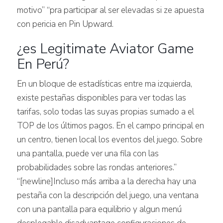
motivo” “pra participar al ser elevadas si ze apuesta
con pericia en Pin Upward.
¿es Legitimate Aviator Game
En Perú?
En un bloque de estadísticas entre ma izquierda,
existe pestañas disponibles para ver todas las
tarifas, solo todas las suyas propias sumado a el
TOP de los últimos pagos. En el campo principal en
un centro, tienen local los eventos del juego. Sobre
una pantalla, puede ver una fila con las
probabilidades sobre las rondas anteriores.”
“[newline]Incluso más arriba a la derecha hay una
pestaña con la descripción del juego, una ventana
con una pantalla para equilibrio y algun menú