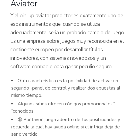
Aviator
Y el pin-up aviator predictor es exatamente uno de
esos instrumentos que, cuando se utiliza
adecuadamente, seria un probado cambio de juego.
Es una empresa sobre juegos muy reconocida en el
continente europeo por desarrollar títulos
innovadores, con sistemas novedosos y un
software confiable para ganar peculio seguro.
Otra característica es la posibilidad de activar un
segundo -panel de control y realizar dos apuestas al
mismo tiempo.
Algunos sitios ofrecen códigos promocionales,”
“conocidos
🔞 Por favor, juega adentro de tus posibilidades y
recuerda la cual hay ayuda online si el intriga deja de
ser divertido.