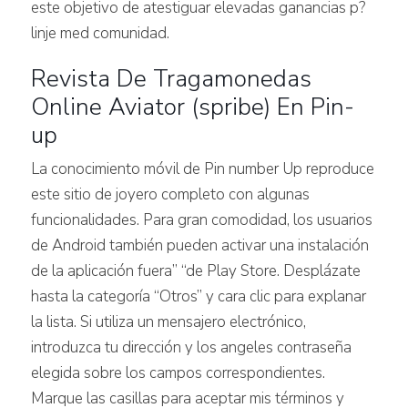
este objetivo de atestiguar elevadas ganancias p?
linje med comunidad.
Revista De Tragamonedas
Online Aviator (spribe) En Pin-
up
La conocimiento móvil de Pin number Up reproduce
este sitio de joyero completo con algunas
funcionalidades. Para gran comodidad, los usuarios
de Android también pueden activar una instalación
de la aplicación fuera” “de Play Store. Desplázate
hasta la categoría “Otros” y cara clic para explanar
la lista. Si utiliza un mensajero electrónico,
introduzca tu dirección y los angeles contraseña
elegida sobre los campos correspondientes.
Marque las casillas para aceptar mis términos y