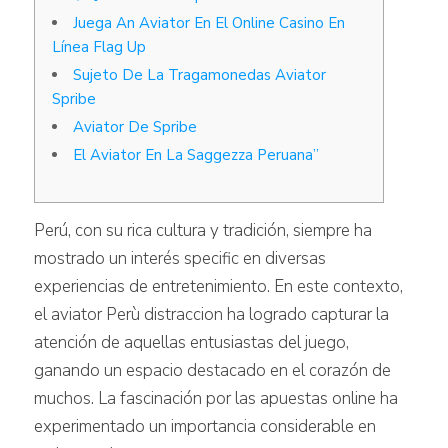
Juega An Aviator En El Online Casino En
Línea Flag Up
Sujeto De La Tragamonedas Aviator
Spribe
Aviator De Spribe
El Aviator En La Saggezza Peruana”
Perú, con su rica cultura y tradición, siempre ha
mostrado un interés specific en diversas
experiencias de entretenimiento. En este contexto,
el aviator Perù distraccion ha logrado capturar la
atención de aquellas entusiastas del juego,
ganando un espacio destacado en el corazón de
muchos. La fascinación por las apuestas online ha
experimentado un importancia considerable en