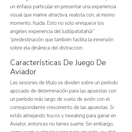
un énfasis particular en presentar una experiencia
visual que marine atractiva, realista con, al mismo
momento, fluida. Esto no solo enriquece los
angeles experiencia del ludópatatahúr”
“predestinación que también facilita la inmersión
sobre ela dinámica del distraccion.
Características De Juego De
Aviador
Las sesiones de título se dividen sobre un período
apocado de determinación para las apuestas con
un período más largo de vuelo de avión con el
correspondiente crescimento de las apuestas. Si
estás almejando trucos y tweaking para ganar en
Aviator, entonces no tienes suerte. Sin embargo,