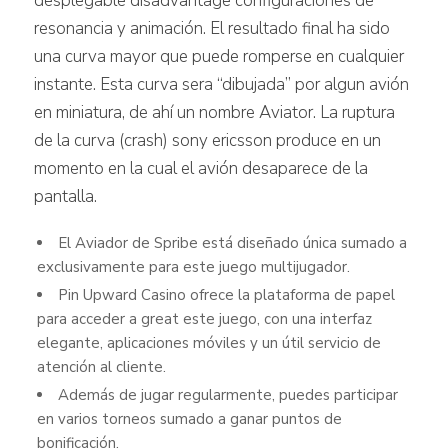
desplegable disadvantage configuraciones de
resonancia y animación. El resultado final ha sido
una curva mayor que puede romperse en cualquier
instante. Esta curva sera “dibujada” por algun avión
en miniatura, de ahí un nombre Aviator. La ruptura
de la curva (crash) sony ericsson produce en un
momento en la cual el avión desaparece de la
pantalla.
El Aviador de Spribe está diseñado única sumado a
exclusivamente para este juego multijugador.
Pin Upward Casino ofrece la plataforma de papel
para acceder a great este juego, con una interfaz
elegante, aplicaciones móviles y un útil servicio de
atención al cliente.
Además de jugar regularmente, puedes participar
en varios torneos sumado a ganar puntos de
bonificación.