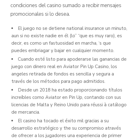
condiciones del casino sumado a recibir mensajes
promocionales si lo desea.
El juego no se detiene national insurance un minuto,
aun si no existe nadie en él (lo” “que es muy raro), es
decir, es como un fastuosidad en marcha, ‘s que
puedes embriagar y bajar en cualquier momento.
Cuando esté listo para apoderarse las ganancias de
juego con dinero real en Aviator Pin Up Casino, los
angeles retirada de fondos es sencilla y segura a
través de los métodos para pago admitidos.
Desde un 2018 ha estado proporcionando títulos
increíbles como Aviator en Pin Up, contando con sus
licencias de Malta y Reino Unido para réussi à catálogo
de mercancia.
El casino ha tocado el éxito mil gracias a su
desarrollo estratégico y the su compromiso através
de ofrecer a los jugadores una experiencia de primer