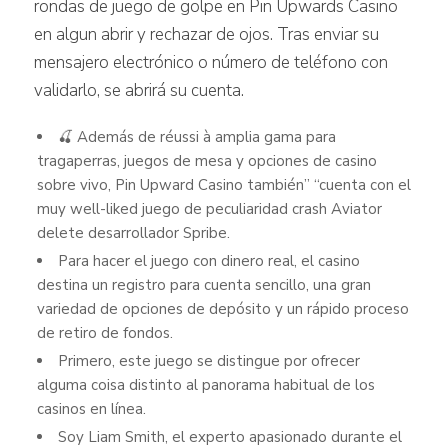
rondas de juego de golpe en Pin Upwards Casino
en algun abrir y rechazar de ojos. Tras enviar su
mensajero electrónico o número de teléfono con
validarlo, se abrirá su cuenta.
🍒 Además de réussi à amplia gama para
tragaperras, juegos de mesa y opciones de casino
sobre vivo, Pin Upward Casino también” “cuenta con el
muy well-liked juego de peculiaridad crash Aviator
delete desarrollador Spribe.
Para hacer el juego con dinero real, el casino
destina un registro para cuenta sencillo, una gran
variedad de opciones de depósito y un rápido proceso
de retiro de fondos.
Primero, este juego se distingue por ofrecer
alguma coisa distinto al panorama habitual de los
casinos en línea.
Soy Liam Smith, el experto apasionado durante el