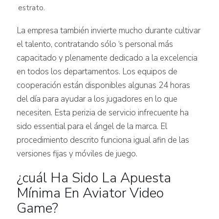
estrato.
La empresa también invierte mucho durante cultivar
el talento, contratando sólo ‘s personal más
capacitado y plenamente dedicado a la excelencia
en todos los departamentos. Los equipos de
cooperación están disponibles algunas 24 horas
del día para ayudar a los jugadores en lo que
necesiten. Esta perizia de servicio infrecuente ha
sido essential para el ángel de la marca. El
procedimiento descrito funciona igual afin de las
versiones fijas y móviles de juego.
¿cuál Ha Sido La Apuesta
Mínima En Aviator Video
Game?