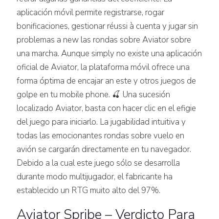
aplicación móvil permite registrarse, rogar
bonificaciones, gestionar réussi à cuenta y jugar sin
problemas a new las rondas sobre Aviator sobre
una marcha. Aunque simply no existe una aplicación
oficial de Aviator, la plataforma móvil ofrece una
forma óptima de encajar an este y otros juegos de
golpe en tu mobile phone. 🍒 Una sucesión
localizado Aviator, basta con hacer clic en el efigie
del juego para iniciarlo. La jugabilidad intuitiva y
todas las emocionantes rondas sobre vuelo en
avión se cargarán directamente en tu navegador.
Debido a la cual este juego sólo se desarrolla
durante modo multijugador, el fabricante ha
establecido un RTG muito alto del 97%.
Aviator Spribe – Verdicto Para