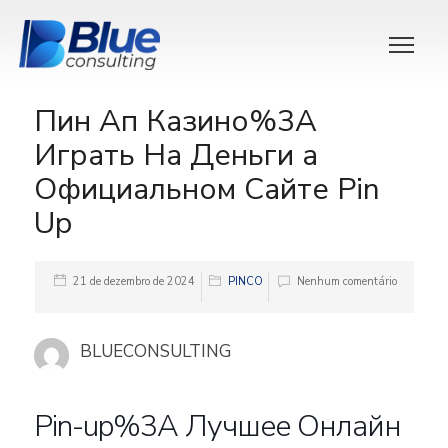
Пин Ап Казино%3A
Играть На Деньги а
Официальном Сайте Pin
Up
21 de dezembro de 2024
PINCO
Nenhum comentário
BLUECONSULTING
Pin-up%3A Лучшее Онлайн