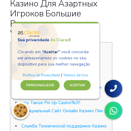
Казино Для Азартных
Игроков Большие
Выигрыши только
Увлекательные Игры
Sua privacidade
As Claras
!
Content
Clicando em
“Aceitar”
você concorda
em armazenarmos os cookies no seu
Программа преданности Пин Уп же
dispositivo para sua melhor navegação.
Правила Начисления Пинкоинов
|
Política de Privacidade
Termos de Uso
Официальный Сайт
PERSONALIZAR
ACEITAR
являлись Ли Pin Up Casino Безопасным
же Надежным%3F
что Такое Pin Up Casino%3F
Официальный Сайт Онлайн Казино Пин
Ап
Служба Технической поддержке Казино