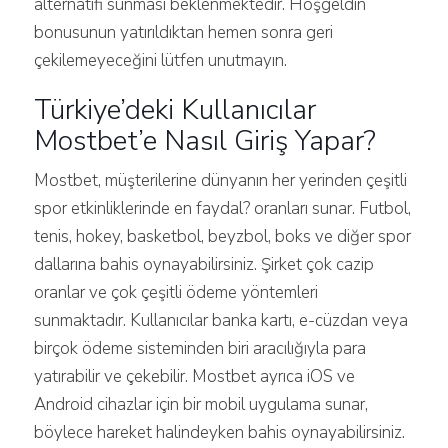
alternatifi sunması beklenmektedir. Hoşgeldin
bonusunun yatırıldıktan hemen sonra geri
çekilemeyeceğini lütfen unutmayın.
Türkiye’deki Kullanıcılar
Mostbet’e Nasıl Giriş Yapar?
Mostbet, müşterilerine dünyanın her yerinden çeşitli
spor etkinliklerinde en faydal? oranları sunar. Futbol,
tenis, hokey, basketbol, beyzbol, boks ve diğer spor
dallarına bahis oynayabilirsiniz. Şirket çok cazip
oranlar ve çok çeşitli ödeme yöntemleri
sunmaktadır. Kullanıcılar banka kartı, e-cüzdan veya
birçok ödeme sisteminden biri aracılığıyla para
yatırabilir ve çekebilir. Mostbet ayrıca iOS ve
Android cihazlar için bir mobil uygulama sunar,
böylece hareket halindeyken bahis oynayabilirsiniz.