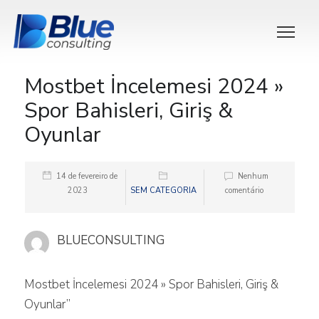
Mostbet İncelemesi 2024 »
Spor Bahisleri, Giriş &
Oyunlar
14 de fevereiro de
Nenhum
2023
SEM CATEGORIA
comentário
BLUECONSULTING
Mostbet İncelemesi 2024 » Spor Bahisleri, Giriş &
Oyunlar”