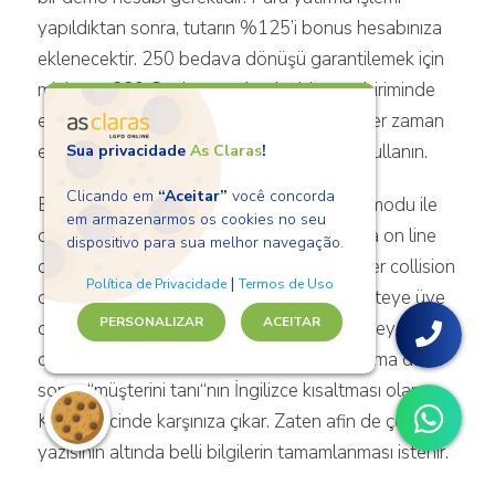
yapıldıktan sonra, tutarın %125’i bonus hesabınıza
eklenecektir. 250 bedava dönüşü garantilemek için
minimum 230 Genio veya başka bir para biriminde
eşdeğeri depozito yatırılmalıdır. Yalnızca her zaman
erişebileceğiniz kendi telefon numaranızı kullanın.
Sua privacidade
As Claras
!
Clicando em
“Aceitar”
você concorda
Buna ek olarak çoğu slot oyununu demo modu ile
em armazenarmos os cookies no seu
oynayarak öğrenmek para mümkün. Ayrıca on line
dispositivo para sua melhor navegação.
casino bölümünde son dönemin en popüler collision
|
Política de Privacidade
Termos de Uso
oyunu Mostbet Aviator da bulunmakta. Siteye üye
PERSONALIZAR
ACEITAR
olurken isminizi veya kimlik bilgileriniz vermeye gerek
olmadığını fark etmişsinizdir. Ancak bu aşama daha
sonra “müşterini tanı“nın İngilizce kısaltması olan
KYC sürecinde karşınıza çıkar. Zaten afin de çekme
yazısının altında belli bilgilerin tamamlanması istenir.