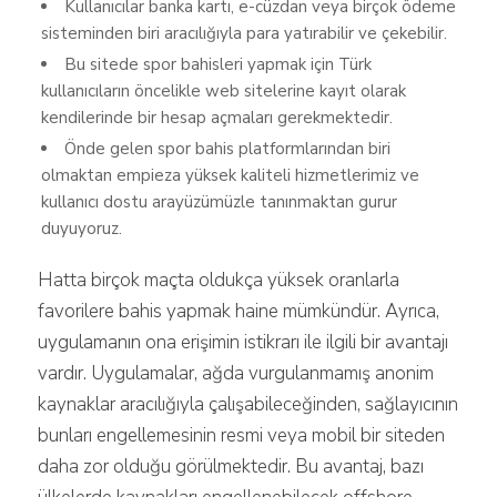
Kullanıcılar banka kartı, e-cüzdan veya birçok ödeme
sisteminden biri aracılığıyla para yatırabilir ve çekebilir.
Bu sitede spor bahisleri yapmak için Türk
kullanıcıların öncelikle web sitelerine kayıt olarak
kendilerinde bir hesap açmaları gerekmektedir.
Önde gelen spor bahis platformlarından biri
olmaktan empieza yüksek kaliteli hizmetlerimiz ve
kullanıcı dostu arayüzümüzle tanınmaktan gurur
duyuyoruz.
Hatta birçok maçta oldukça yüksek oranlarla
favorilere bahis yapmak haine mümkündür. Ayrıca,
uygulamanın ona erişimin istikrarı ile ilgili bir avantajı
vardır. Uygulamalar, ağda vurgulanmamış anonim
kaynaklar aracılığıyla çalışabileceğinden, sağlayıcının
bunları engellemesinin resmi veya mobil bir siteden
daha zor olduğu görülmektedir. Bu avantaj, bazı