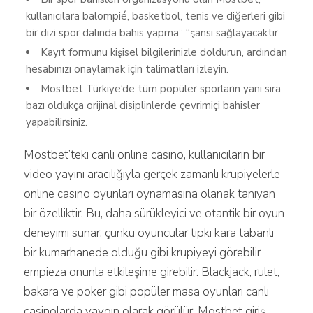
kullanıcılara balompié, basketbol, tenis ve diğerleri gibi
bir dizi spor dalında bahis yapma” “şansı sağlayacaktır.
Kayıt formunu kişisel bilgilerinizle doldurun, ardından
hesabınızı onaylamak için talimatları izleyin.
Mostbet Türkiye‘de tüm popüler sporların yanı sıra
bazı oldukça orijinal disiplinlerde çevrimiçi bahisler
yapabilirsiniz.
Mostbet’teki canlı online casino, kullanıcıların bir
video yayını aracılığıyla gerçek zamanlı krupiyelerle
online casino oyunları oynamasına olanak tanıyan
bir özelliktir. Bu, daha sürükleyici ve otantik bir oyun
deneyimi sunar, çünkü oyuncular tıpkı kara tabanlı
bir kumarhanede olduğu gibi krupiyeyi görebilir
empieza onunla etkileşime girebilir. Blackjack, rulet,
bakara ve poker gibi popüler masa oyunları canlı
casinolarda yaygın olarak görülür. Mostbet giriş