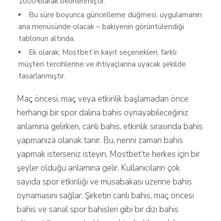
1000₹ olarak belirlenmiştir.
Bu süre boyunca güncelleme düğmesi, uygulamanın
ana menüsünde olacak – bakiyenin görüntülendiği
tablonun altında.
Ek olarak, Mostbet’in kayıt seçenekleri, farklı
müşteri tercihlerine ve ihtiyaçlarına uyacak şekilde
tasarlanmıştır.
Maç öncesi, maç veya etkinlik başlamadan önce
herhangi bir spor dalına bahis oynayabileceğiniz
anlamına gelirken, canlı bahis, etkinlik sırasında bahis
yapmanıza olanak tanır. Bu, nenni zaman bahis
yapmak isterseniz isteyin, Mostbet’te herkes için bir
şeyler olduğu anlamına gelir. Kullanıcıların çok
sayıda spor etkinliği ve müsabakası üzerine bahis
oynamasını sağlar. Şirketin canlı bahis, maç öncesi
bahis ve sanal spor bahisleri gibi bir dizi bahis