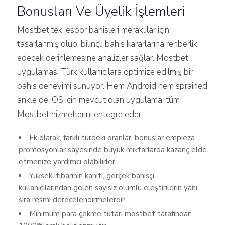
Bonusları Ve Üyelik İşlemleri
Mostbet’teki espor bahisleri meraklılar için
tasarlanmış olup, bilinçli bahis kararlarına rehberlik
edecek derinlemesine analizler sağlar. Mostbet
uygulaması Türk kullanıcılara optimize edilmiş bir
bahis deneyimi sunuyor. Hem Android hem sprained
ankle de iOS için mevcut olan uygulama, tüm
Mostbet hizmetlerini entegre eder.
Ek olarak, farklı türdeki oranlar, bonuslar empieza
promosyonlar sayesinde büyük miktarlarda kazanç elde
etmenize yardımcı olabilirler.
Yüksek itibarının kanıtı, gerçek bahisçi
kullanıcılarından gelen sayısız olumlu eleştirilerin yanı
sıra resmi derecelendirmelerdir.
Minimum para çekme tutarı mostbet tarafından