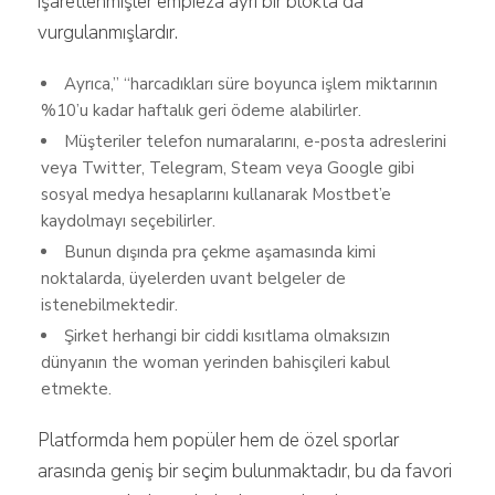
işaretlenmişler empieza ayrı bir blokta da
vurgulanmışlardır.
Ayrıca,” “harcadıkları süre boyunca işlem miktarının
%10’u kadar haftalık geri ödeme alabilirler.
Müşteriler telefon numaralarını, e-posta adreslerini
veya Twitter, Telegram, Steam veya Google gibi
sosyal medya hesaplarını kullanarak Mostbet’e
kaydolmayı seçebilirler.
Bunun dışında pra çekme aşamasında kimi
noktalarda, üyelerden uvant belgeler de
istenebilmektedir.
Şirket herhangi bir ciddi kısıtlama olmaksızın
dünyanın the woman yerinden bahisçileri kabul
etmekte.
Platformda hem popüler hem de özel sporlar
arasında geniş bir seçim bulunmaktadır, bu da favori