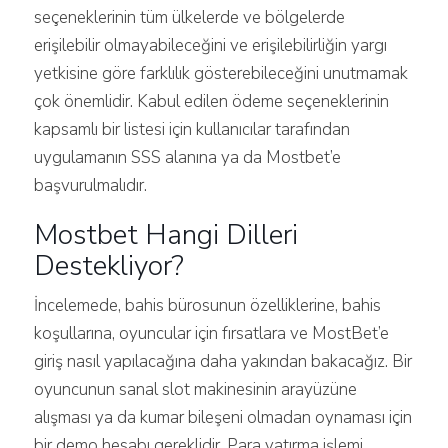
seçeneklerinin tüm ülkelerde ve bölgelerde
erişilebilir olmayabileceğini ve erişilebilirliğin yargı
yetkisine göre farklılık gösterebileceğini unutmamak
çok önemlidir. Kabul edilen ödeme seçeneklerinin
kapsamlı bir listesi için kullanıcılar tarafından
uygulamanın SSS alanına ya da Mostbet’e
başvurulmalıdır.
Mostbet Hangi Dilleri
Destekliyor?
İncelemede, bahis bürosunun özelliklerine, bahis
koşullarına, oyuncular için fırsatlara ve MostBet’e
giriş nasıl yapılacağına daha yakından bakacağız. Bir
oyuncunun sanal slot makinesinin arayüzüne
alışması ya da kumar bileşeni olmadan oynaması için
bir demo hesabı gereklidir. Para yatırma işlemi