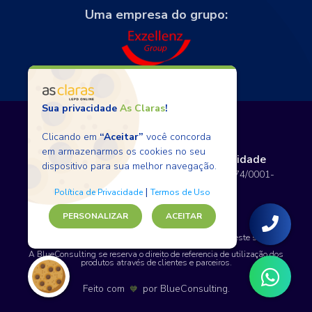
Uma empresa do grupo:
Sua privacidade
As Claras
!
Clicando em
“Aceitar”
você concorda
em armazenarmos os cookies no seu
Termos de Uso
Políticas de Privacidade
dispositivo para sua melhor navegação.
Copyright © 2026 BlueConsulting - 12.797.074/0001-
80 - Todos os direitos reservados.
|
Política de Privacidade
Termos de Uso
PERSONALIZAR
ACEITAR
SAP, WordPress e certos nomes de produtos usados neste site são
marcas comerciais.
A BlueConsulting se reserva o direito de referencia de utilização dos
produtos através de clientes e parceiros.
Feito com
por
BlueConsulting
.
💙