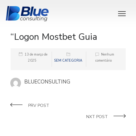
“Logon Mostbet Guia
13 de março de
Nenhum
2025
SEM CATEGORIA
comentário
BLUECONSULTING
PRV POST
NXT POST