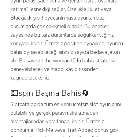
oyun parası satın alma ve gerçek paralı oyunlara
katılma” “esnekliği sağlar. Özellikle Rulet veya
Blackjack gibi heyecanlı masa oyunları bazı
durumlarda çok çekişmeli olabilir. Bu öneriler
sayesinde bu tarz durumlarda soğukkanlılığınızı
koruyabilirsiniz. Ücretsiz position oynarken, oyuncu
bahis oynayabileceği sınırsız sayıda bedava jeton
alır. Bu sayede the woman türlü bahis stratejisini
deneyebilecek ve maddi kayıp riskinden
kaçınabileceksiniz.
💵spin Başına Bahis🔄
Slotcatalog’da tüm en yeni ücretsiz slot oyunlarını
bulabilir ve gerçek parayı riske atmadan
avantajlarından yararlanabilirsiniz. Ücretsiz
döndürme, Pick Me veya Trail Added bonus gibi