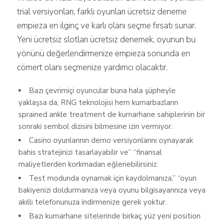
trial versiyonları, farklı oyunları ücretsiz deneme
empieza en ilginç ve karlı olanı seçme fırsatı sunar.
Yeni ücretsiz slotları ücretsiz denemek, oyunun bu
yönünü değerlendirmenize empieza sonunda en
cömert olanı seçmenize yardımcı olacaktır.
Bazı çevrimiçi oyuncular buna hala şüpheyle
yaklaşsa da, RNG teknolojisi hem kumarbazların
sprained ankle treatment de kumarhane sahiplerinin bir
sonraki sembol dizisini bilmesine izin vermiyor.
Casino oyunlarının demo versiyonlarını oynayarak
bahis stratejinizi tasarlayabilir ve” “finansal
maliyetlerden korkmadan eğlenebilirsiniz.
Test modunda oynamak için kaydolmanıza,” “oyun
bakiyenizi doldurmanıza veya oyunu bilgisayarınıza veya
akıllı telefonunuza indirmenize gerek yoktur.
Bazı kumarhane sitelerinde birkaç yüz yeni position