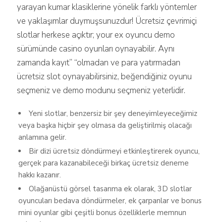
yarayan kumar klasiklerine yönelik farklı yöntemler
ve yaklaşımlar duymuşsunuzdur! Ücretsiz çevrimiçi
slotlar herkese açıktır; your ex oyuncu demo
sürümünde casino oyunları oynayabilir. Aynı
zamanda kayıt” “olmadan ve para yatırmadan
ücretsiz slot oynayabilirsiniz, beğendiğiniz oyunu
seçmeniz ve demo modunu seçmeniz yeterlidir.
Yeni slotlar, benzersiz bir şey deneyimleyeceğimiz
veya başka hiçbir şey olmasa da geliştirilmiş olacağı
anlamına gelir.
Bir dizi ücretsiz döndürmeyi etkinleştirerek oyuncu,
gerçek para kazanabileceği birkaç ücretsiz deneme
hakkı kazanır.
Olağanüstü görsel tasarıma ek olarak, 3D slotlar
oyuncuları bedava döndürmeler, ek çarpanlar ve bonus
mini oyunlar gibi çeşitli bonus özelliklerle memnun