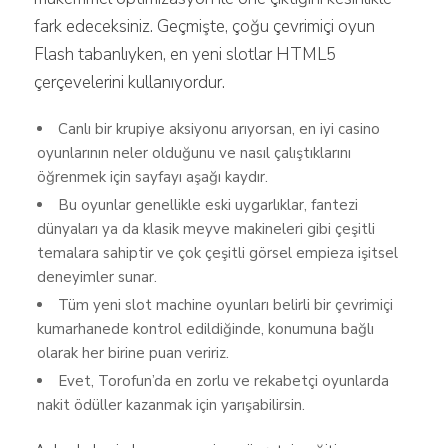
fark edeceksiniz. Geçmişte, çoğu çevrimiçi oyun
Flash tabanlıyken, en yeni slotlar HTML5
çerçevelerini kullanıyordur.
Canlı bir krupiye aksiyonu arıyorsan, en iyi casino
oyunlarının neler olduğunu ve nasıl çalıştıklarını
öğrenmek için sayfayı aşağı kaydır.
Bu oyunlar genellikle eski uygarlıklar, fantezi
dünyaları ya da klasik meyve makineleri gibi çeşitli
temalara sahiptir ve çok çeşitli görsel empieza işitsel
deneyimler sunar.
Tüm yeni slot machine oyunları belirli bir çevrimiçi
kumarhanede kontrol edildiğinde, konumuna bağlı
olarak her birine puan veririz.
Evet, Torofun’da en zorlu ve rekabetçi oyunlarda
nakit ödüller kazanmak için yarışabilirsin.