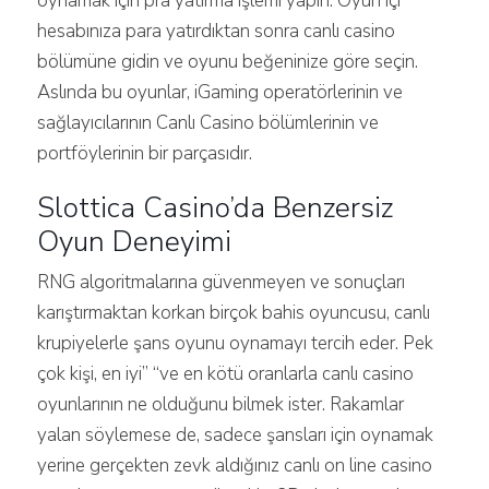
oynamak için pra yatırma işlemi yapın. Oyun içi
hesabınıza para yatırdıktan sonra canlı casino
bölümüne gidin ve oyunu beğeninize göre seçin.
Aslında bu oyunlar, iGaming operatörlerinin ve
sağlayıcılarının Canlı Casino bölümlerinin ve
portföylerinin bir parçasıdır.
Slottica Casino’da Benzersiz
Oyun Deneyimi
RNG algoritmalarına güvenmeyen ve sonuçları
karıştırmaktan korkan birçok bahis oyuncusu, canlı
krupiyelerle şans oyunu oynamayı tercih eder. Pek
çok kişi, en iyi” “ve en kötü oranlarla canlı casino
oyunlarının ne olduğunu bilmek ister. Rakamlar
yalan söylemese de, sadece şansları için oynamak
yerine gerçekten zevk aldığınız canlı on line casino