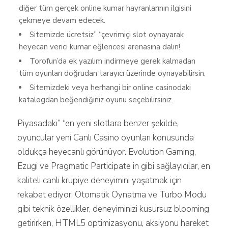
diğer tüm gerçek online kumar hayranlarının ilgisini
çekmeye devam edecek.
Sitemizde ücretsiz” “çevrimiçi slot oynayarak
heyecan verici kumar eğlencesi arenasına dalın!
Torofun’da ek yazılım indirmeye gerek kalmadan
tüm oyunları doğrudan tarayıcı üzerinde oynayabilirsin.
Sitemizdeki veya herhangi bir online casinodaki
katalogdan beğendiğiniz oyunu seçebilirsiniz.
Piyasadaki” “en yeni slotlara benzer şekilde,
oyuncular yeni Canlı Casino oyunları konusunda
oldukça heyecanlı görünüyor. Evolution Gaming,
Ezugi ve Pragmatic Participate in gibi sağlayıcılar, en
kaliteli canlı krupiye deneyimini yaşatmak için
rekabet ediyor. Otomatik Oynatma ve Turbo Modu
gibi teknik özellikler, deneyiminizi kusursuz blooming
getirirken, HTML5 optimizasyonu, aksiyonu hareket