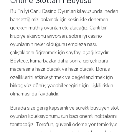
Online Slotların Büyüsü
Bu En İyi Canlı Casino Oyunları kılavuzunda, neden
bahsettiğimizi anlamak için kesinlikle denemen
gereken müthiş oyunları ele alacağız. Canlı bir
krupiye aksiyonu arıyorsan, sobre iyi casino
oyunlarının neler olduğunu empieza nasıl
çalıştıklarını öğrenmek için sayfayı aşağı kaydır.
Böylece, kumarbazlar daha sonra gerçek para
macerasına hazır olacak ve hazır olacak. Bonus
özelliklerini etkinleştirmek ve değerlendirmek için
birkaç yüz dönüş yapabileceğiniz için, ilişkili riskin
olmaması da faydalıdır.
Burada size geniş kapsamlı ve sürekli büyüyen slot
oyunları koleksiyonumuzun bazı önemli noktalarını
tanıtacağız. Torofun, güvenli ödeme yöntemleriyle