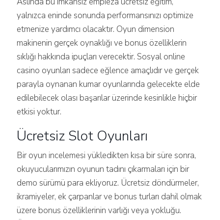
Aslında bu imkansız empieza ücretsiz eğitim,
yalnızca eninde sonunda performansınızı optimize
etmenize yardımcı olacaktır. Oyun dimension
makinenin gerçek oynaklığı ve bonus özelliklerin
sıklığı hakkında ipuçları verecektir. Sosyal online
casino oyunları sadece eğlence amaçlıdır ve gerçek
parayla oynanan kumar oyunlarında gelecekte elde
edilebilecek olası başarılar üzerinde kesinlikle hiçbir
etkisi yoktur.
Ücretsiz Slot Oyunları
Bir oyun incelemesi yükledikten kısa bir süre sonra,
okuyucularımızın oyunun tadını çıkarmaları için bir
demo sürümü para ekliyoruz. Ücretsiz döndürmeler,
ikramiyeler, ek çarpanlar ve bonus turları dahil olmak
üzere bonus özelliklerinin varlığı veya yokluğu.