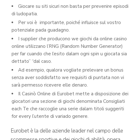
Giocare su siti sicuri non basta per prevenire episodi
di ludopatia.
Per voi è importante, poiché influisce sul vostro
potenziale pada guadagno.
I supplier che producono we giochi da online casino
online utilizzano l’RNG (Random Number Generator)
per far cuando che l’esito dalam ogni spin u giocata sia
dettato” “dal caso.
Ad esempio, qualora vogliate prelevare un bonus
senza aver soddisfatto we requisiti di puntata non vi
sarà permesso ricevere elle denaro.
Il Casinò Online di Eurobet mette a disposizione dei
giocatori una sezione di giochi denominata Consigliati
each Te che raccoglie una serie dalam titoli suggeriti
for every l’utente di variado genere.
Eurobet è la delle aziende leader nel campo delle
scommesse sportive e dei giochi di abilità, opera