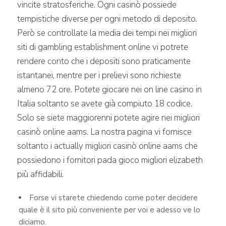
vincite stratosferiche. Ogni casinò possiede
tempistiche diverse per ogni metodo di deposito.
Però se controllate la media dei tempi nei migliori
siti di gambling establishment online vi potrete
rendere conto che i depositi sono praticamente
istantanei, mentre per i prelievi sono richieste
almeno 72 ore. Potete giocare nei on line casino in
Italia soltanto se avete già compiuto 18 codice.
Solo se siete maggiorenni potete agire nei migliori
casinò online aams. La nostra pagina vi fornisce
soltanto i actually migliori casinò online aams che
possiedono i fornitori pada gioco migliori elizabeth
più affidabili.
Forse vi starete chiedendo come poter decidere
quale è il sito più conveniente per voi e adesso ve lo
diciamo.