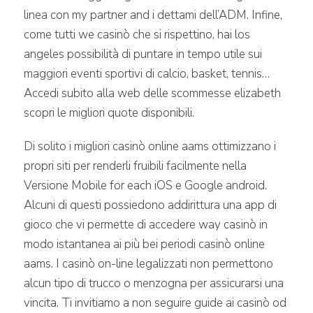
linea con my partner and i dettami dell’ADM. Infine,
come tutti we casinò che si rispettino, hai los
angeles possibilità di puntare in tempo utile sui
maggiori eventi sportivi di calcio, basket, tennis…
Accedi subito alla web delle scommesse elizabeth
scopri le migliori quote disponibili.
Di solito i migliori casinò online aams ottimizzano i
propri siti per renderli fruibili facilmente nella
Versione Mobile for each iOS e Google android.
Alcuni di questi possiedono addirittura una app di
gioco che vi permette di accedere way casinò in
modo istantanea ai più bei periodi casinò online
aams. I casinò on-line legalizzati non permettono
alcun tipo di trucco o menzogna per assicurarsi una
vincita. Ti invitiamo a non seguire guide ai casinò od