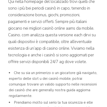
Qui nella homepage del localizado trovi quelli che
sono i più bei periodi casinò in capo, tenendo in
considerazione bonus, giochi, promozioni,
pagamenti e servizi offerti. Sempre più italiani
giocano nei migliori casinò online aams da mobile.
Casino. com analizza questa versione each dirvi su
quali dispositivi è compatibile, oltre all’eventuale
esistenza di un’app di casino online. Viviamo nella
tecnologia e anche i casinò si sono aggiornati per
offrire servizi disponibili 24/7 ag dove volete.
Che su sia un primerizo o un giocatore già navigato,
esperto delle slot u dei casinò mobile, potrai
comunque trovare un valido supporto nelle recensioni
dei casinò che are generally nostra guida aggiorna
regolarmente.
Prendiamo molto sul serio la tua sicurezza e elle