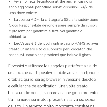
Viviamo nella tecnologia at the anche i casinò si
sono aggiornati per offrire servizi disponibili 24/7 de
uma dove volete.
La licenza ADM, la crittografia SSL e la suddivisione
Gioco Responsabile devono essere sempre dan visibili
e presenti per garantire a tutti voi garanzia e
affidabilità.
LeoVegas è 1 dei pochi online casino AAMS ad aver
creato un intero sito di supporto per i giocatori che
hanno sviluppato seri problemi que incluye il gioco.
È possibile utilizzare los angeles piattaforma sia de
uma pc che da dispositivo mobile arrive smartphone
o tablet, quindi sia ag browser in versione desktop
e cellular che da application. Una volta creato,
basta un clic per selezionare arianne gioco preferito
tra i numerosissimi titoli presenti nelle varied sezioni
del sito. Un aspetto molto importante consiste nel