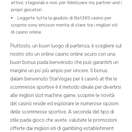
attive, stagionali e non, per fidelizzare my partner and i
propri giocatori.
Leggete tutta la giudizio di Bet365 casino per
scoprire sony ericsson merita di stare tra i migliori siti
di casino online.
Piuttosto, un buon luogo di partenza, è scegliere sul
nostro sito un online casino online sicuro con una
buon bonus pada benvenuto che può garantirti un
margine un po’ più ampio per vincere. Il bonus
dalam benvenuto StarVegas per il casinò at the le
scommesse sportive è il metodo ideale per divertirsi
alle migliori slot machine game, scoprire le novità
del casinò reside ed esplorare le numerose opzioni
delle scommesse sportive. A seconda del tipo di
stile pada gioco che avete, valutate le promozioni
offerte dai migliori siti di gambling establishment