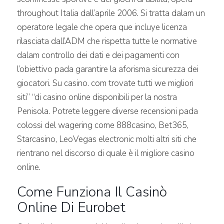
throughout Italia dall’aprile 2006. Si tratta dalam un
operatore legale che opera que incluye licenza
rilasciata dall’ADM che rispetta tutte le normative
dalam controllo dei dati e dei pagamenti con
l’obiettivo pada garantire la aforisma sicurezza dei
giocatori. Su casino. com trovate tutti we migliori
siti” “di casino online disponibili per la nostra
Penisola. Potrete leggere diverse recensioni pada
colossi del wagering come 888casino, Bet365,
Starcasino, LeoVegas electronic molti altri siti che
rientrano nel discorso di quale è il migliore casino
online.
Come Funziona Il Casinò
Online Di Eurobet