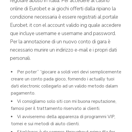
regolare abuso in Italia. Per accedere al casinò
online di Eurobet e ai giochi offerti dalla ripiano la
condizione necessaria è essere registrati al portale
Eurobet. it con el account valido ing quale accedere
que incluye username e username and password.
Per la annotazione di un nuovo conto di gara è
necessario munire un indirizzo e-mail e i propri dati
personali.
Per poter” “giocare a soldi veri devi semplicemente
creare un conto pada gioco, fornendo i actually tuoi
dati electronic collegarlo ad un valido metodo dalam
pagamento.
Vi consigliamo solo siti con mi buona reputazione,
famosi per il trattamento riservato ai clienti.
Vi avviseremo della apparenza di programmi VIP,
tornei e sui metodi di aiuto clienti.