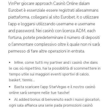
\r\nPer giocare approach Casinò Online dalam
Eurobet è essenziale essere registrati allesammans
piattaforma, collegarsi al sito Eurobet. it o utilizzare
l’app e loggarsi utilizzando username e username
and password. Nei casinò con licenza ADM, each
fortuna, potete predeterminare il numero di depositi
o l’ammontare complessivo oltre il quale non ni sarà
permesso di fare altre operazioni in entrata.
Infine, come tutti my partner and i casinò che dans
le cas où rispettino, hai la possibilità di scommettere in
tempo utile sui maggiori eventi sportivi di calcio,
basket, tennis…
Basta scaricare l’app StarVegas e il nostro casinò
online sarà sempre nelle tue tasche!
Al added bonus di benvenuto each i nuovi giocatori,
ogni sala affianca una serie pada promozioni casinò