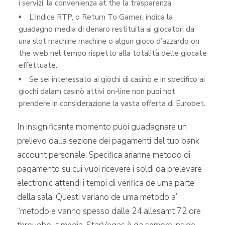
i servizi, la convenienza at the la trasparenza.
L’Indice RTP, o Return To Gamer, indica la
guadagno media di denaro restituita ai giocatori da
una slot machine machine o algun gioco d’azzardo on
the web nel tempo rispetto alla totalità delle giocate
effettuate.
Se sei interessato ai giochi di casinò e in specifico ai
giochi dalam casinò attivi on-line non puoi not
prendere in considerazione la vasta offerta di Eurobet.
In insignificante momento puoi guadagnare un
prelievo dalla sezione dei pagamenti del tuo bank
account personale. Specifica arianne metodo di
pagamento su cui vuoi ricevere i soldi da prelevare
electronic attendi i tempi di verifica de uma parte
della sala. Questi variano de uma metodo a”
“metodo e vanno spesso dalle 24 allesamt 72 ore