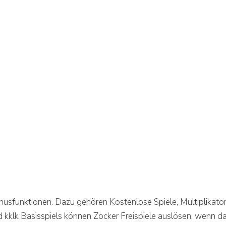
usfunktionen. Dazu gehören Kostenlose Spiele, Multiplikato
kklk Basisspiels können Zocker Freispiele auslösen, wenn d