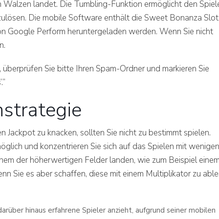
 Walzen landet. Die Tumbling-Funktion ermöglicht den Spiel
szulösen. Die mobile Software enthält die Sweet Bonanza Slot
n Google Perform heruntergeladen werden. Wenn Sie nicht
n.
 überprüfen Sie bitte Ihren Spam-Ordner und markieren Sie
.”
strategie
n Jackpot zu knacken, sollten Sie nicht zu bestimmt spielen.
öglich und konzentrieren Sie sich auf das Spielen mit wenige
einem der höherwertigen Felder landen, wie zum Beispiel eine
 Sie es aber schaffen, diese mit einem Multiplikator zu ablei
 darüber hinaus erfahrene Spieler anzieht, aufgrund seiner mobilen