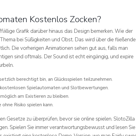
tomaten Kostenlos Zocken?
ffällige Grafik darüber hinaus das Design bemerken. Wie der
 Thema bei Süßigkeiten und Obst. Das wird über die fließend
ich. Die vorherigen Animationen sehen gut aus, falls man
htigen sind oftmals. Der Sound ist echt eingängig, und expire
urbeln.
esetzlich berechtigt bin, an Glücksspielen teilzunehmen.
it kostenlosen Spielautomaten und Slotbewertungen.
möglich am Existieren zu bleiben.
ohne Risiko spielen kann.
len Gesetze zu überprüfen, bevor sie online spielen. SlotoZilla
en. Spielen Sie immer verantwortungsbewusst und lesen Sie
s existiert eine kostenlose Demo-Version, wo man Fairly swe