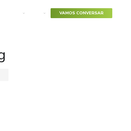
arketing
SAP
VAMOS CONVERSAR
g