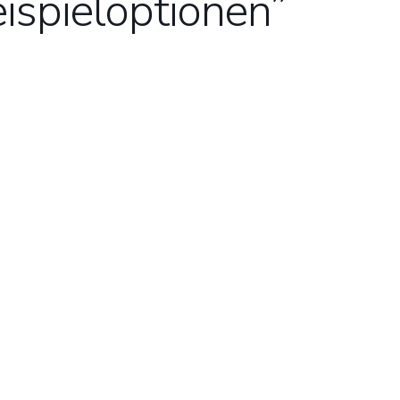
spieloptionen”