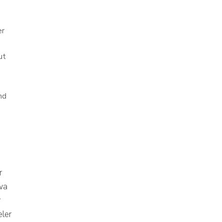
er
ut
nd
r
twa
r
eler