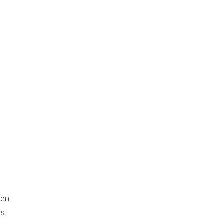
ren
as