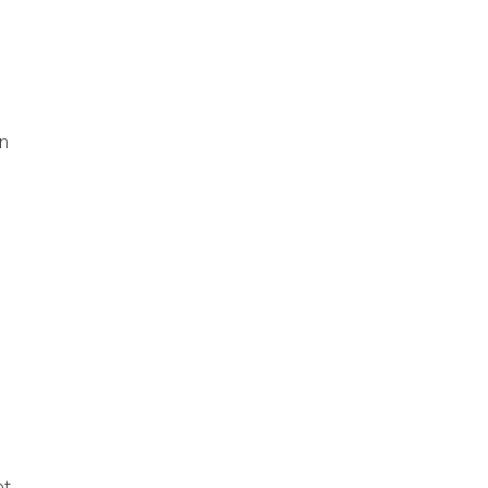
en
et