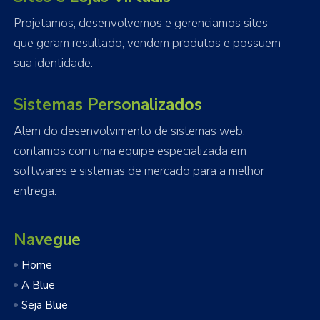
Projetamos, desenvolvemos e gerenciamos sites
que geram resultado, vendem produtos e possuem
sua identidade.
Sistemas Personalizados
Alem do desenvolvimento de sistemas web,
contamos com uma equipe especializada em
softwares e sistemas de mercado para a melhor
entrega.
Navegue
Home
A Blue
Seja Blue