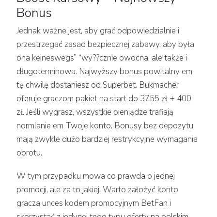
Bonus
Jednak ważne jest, aby grać odpowiedzialnie i
przestrzegać zasad bezpiecznej zabawy, aby była
ona keineswegs” “wy??cznie owocna, ale także i
długoterminowa. Najwyższy bonus powitalny em
tę chwilę dostaniesz od Superbet. Bukmacher
oferuje graczom pakiet na start do 3755 zł + 400
zł. Jeśli wygrasz, wszystkie pieniądze trafiają
normlanie em Twoje konto. Bonusy bez depozytu
mają zwykle dużo bardziej restrykcyjne wymagania
obrotu.
W tym przypadku mowa co prawda o jednej
promocji, ale za to jakiej. Warto założyć konto
gracza unces kodem promocyjnym BetFan i
skorzystać z jedynej tego typu oferty na polskim