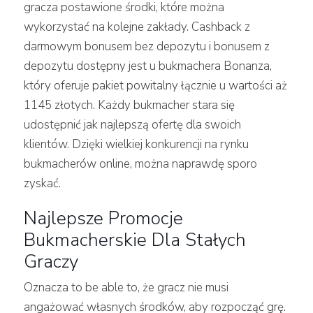
gracza postawione środki, które można
wykorzystać na kolejne zakłady. Cashback z
darmowym bonusem bez depozytu i bonusem z
depozytu dostępny jest u bukmachera Bonanza,
który oferuje pakiet powitalny łącznie u wartości aż
1145 złotych. Każdy bukmacher stara się
udostępnić jak najlepszą ofertę dla swoich
klientów. Dzięki wielkiej konkurencji na rynku
bukmacherów online, można naprawdę sporo
zyskać.
Najlepsze Promocje
Bukmacherskie Dla Stałych
Graczy
Oznacza to be able to, że gracz nie musi
angażować własnych środków, aby rozpocząć grę.