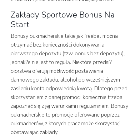
Zakłady Sportowe Bonus Na
Start
Bonusy bukmacherskie takie jak freebet można
otrzymać bez konieczności dokonywania
pierwszego depozytu (tzw. bonus bez depozytu),
jednak?e nie jest to regułą. Niektóre przedsi?
biorstwa oferują możliwość postawienia
darmowego zakładu, alcohol po wcześniejszym
zasileniu konta odpowiednią kwotą. Dlatego przed
skorzystaniem z danej promocji koniecznie trzeba
zapoznać się z jej warunkami i regulaminem. Bonusy
bukmacherskie to promocje oferowane poprzez
bukmacherów, z których gracz może skorzystać
obstawiając zakłady.