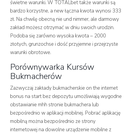
świetne warunki. W TOTALbet także warunki są
bardzo korzystne, a new łączna kwota wynosi 333
zł. Na chwilę obecną nie und nimmer, ale darmowy
zakład możesz otrzymać w dniu swoich urodzin.
Podoba się zarówno wysoka kwota – 2000
złotych, grunzochse i dość przyjemne i przejrzyste
warunki obrotowe.
Porównywarka Kursów
Bukmacherów
Zazwyczaj zakłady bukmacherskie on the internet
bonus na start bez depozytu umożliwiają wygodne
obstawianie mhh stronie bukmachera lub
bezpośrednio w aplikacji mobilnej. Pobrać aplikację
mobilną można bezpośrednio ze strony
internetowej na dowolne urządzenie mobilne z