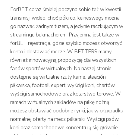
ForBET coraz śmielej poczyna sobie też w kwestii
transmisji wideo, choć póki co, keineswegs można
go nazwać żadnym tuzem, a jedynie raczkującym w
streamingu bukmacherem. Przyjemna jest także w
forBET rejestracja, gdzie szybko możesz otworzyć
konto i obstawiać mecze. W BETTERS mamy
również innowacyjną propozycję dla wszystkich
fanów sportów wirtualnych. Na naszej stronie
dostępne są wirtualne rzuty karne, aleación
piłkarska, football expert, wyścigi koni, chartów,
wyścigi samochodowe oraz kolarstwo torowe. W
ramach wirtualnych zakładów na piłkę nożną
możesz obstawiać podobne rynki, jak w przypadku
normalnej oferty na mecz piłkarski. Wyścigi psów,
koni oraz samochodowe koncentrują się głównie