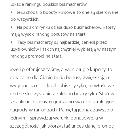
lokacie rankingu polskich bukmacherów.
Jeśli chodzi o boosty kursowe to one są skierowane
do wszystkich.
Na polskim rynku działa dużo bukmacherów, którzy
mają wysoki ranking bonusów na start.
Tacy bukmacherzy są najbardziej cenieni przez
użytkowników i takich najchętniej wybierają w naszym
rankingu promocji na start.
Jeżeli preferujesz taśmy, a więc długie kupony, to
opłacalne dla Ciebie będą bonusy zwiększające
wygrane na nich. Jeżeli lubisz ryzyko, to właściwe
będzie skorzystanie z zakładu bez ryzyka. Stań w
szranki unces innymi graczami i walcz o atrakcyjne
nagrody w rankingach. Pamiętaj jednak zawsze o
jednym – sprawdzaj warunki bonusowe, a w
szczególności jak skorzystać unces danej promocji i