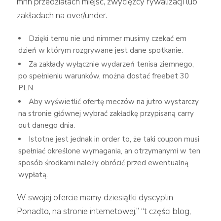
mhh przedziałach miejsc, zwycięzcy rywalizacji lub
zakładach na over/under.
Dzięki temu nie und nimmer musimy czekać em
dzień w którym rozgrywane jest dane spotkanie.
Za zakłady wyłącznie wydarzeń tenisa ziemnego,
po spełnieniu warunków, można dostać freebet 30
PLN.
Aby wyświetlić ofertę meczów na jutro wystarczy
na stronie głównej wybrać zakładkę przypisaną carry
out danego dnia.
Istotne jest jednak in order to, że taki coupon musi
spełniać określone wymagania, an otrzymanymi w ten
sposób środkami należy obrócić przed ewentualną
wypłatą.
W swojej ofercie mamy dziesiątki dyscyplin
Ponadto, na stronie internetowej,” “t części blog,