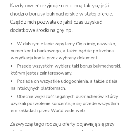
Każdy owner przyjmuje nieco inną taktykę jeśli
chodzi o bonusy bukmacherskie w stałej ofercie.
Część z nich pozwala co jakiś czas uzyskać
dodatkowe środki na grę, np .
W dalszym etapie zapytamy Cię o imię, nazwisko,
numer konta bankowego, a także będzie potrzebna
weryfikacja konta przez wybrany dokument.
Przede wszystkim wybierz taki bonus bukmacherski,
którym jesteś zainteresowany.
Posiada on wszystkie udogodnienia, a także działa
na intuicyjnych platformach.
Obecnie większość legalnych bukmacherów, którzy
uzyskali pozwolenie koncentruje się przede wszystkim
em zakładach przez World wide web.
Zazwyczaj tego rodzaju oferty pojawiają się przy