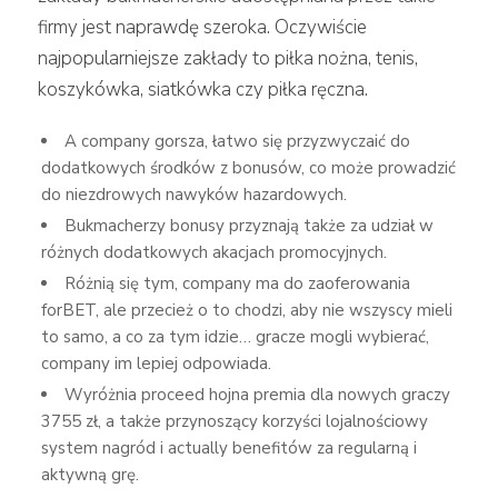
firmy jest naprawdę szeroka. Oczywiście
najpopularniejsze zakłady to piłka nożna, tenis,
koszykówka, siatkówka czy piłka ręczna.
A company gorsza, łatwo się przyzwyczaić do
dodatkowych środków z bonusów, co może prowadzić
do niezdrowych nawyków hazardowych.
Bukmacherzy bonusy przyznają także za udział w
różnych dodatkowych akacjach promocyjnych.
Różnią się tym, company ma do zaoferowania
forBET, ale przecież o to chodzi, aby nie wszyscy mieli
to samo, a co za tym idzie… gracze mogli wybierać,
company im lepiej odpowiada.
Wyróżnia proceed hojna premia dla nowych graczy
3755 zł, a także przynoszący korzyści lojalnościowy
system nagród i actually benefitów za regularną i
aktywną grę.