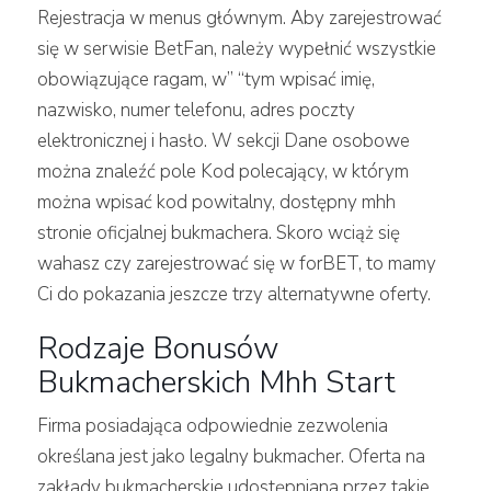
Rejestracja w menus głównym. Aby zarejestrować
się w serwisie BetFan, należy wypełnić wszystkie
obowiązujące ragam, w” “tym wpisać imię,
nazwisko, numer telefonu, adres poczty
elektronicznej i hasło. W sekcji Dane osobowe
można znaleźć pole Kod polecający, w którym
można wpisać kod powitalny, dostępny mhh
stronie oficjalnej bukmachera. Skoro wciąż się
wahasz czy zarejestrować się w forBET, to mamy
Ci do pokazania jeszcze trzy alternatywne oferty.
Rodzaje Bonusów
Bukmacherskich Mhh Start
Firma posiadająca odpowiednie zezwolenia
określana jest jako legalny bukmacher. Oferta na
zakłady bukmacherskie udostępniana przez takie