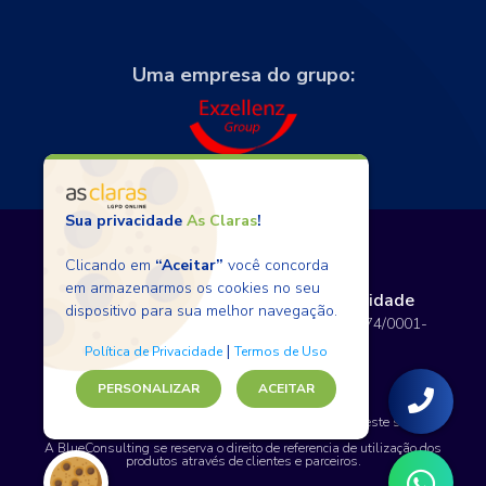
Uma empresa do grupo:
Sua privacidade
As Claras
!
Clicando em
“Aceitar”
você concorda
em armazenarmos os cookies no seu
Termos de Uso
Políticas de Privacidade
dispositivo para sua melhor navegação.
Copyright © 2026 BlueConsulting - 12.797.074/0001-
80 - Todos os direitos reservados.
|
Política de Privacidade
Termos de Uso
PERSONALIZAR
ACEITAR
SAP, WordPress e certos nomes de produtos usados neste site são
marcas comerciais.
A BlueConsulting se reserva o direito de referencia de utilização dos
produtos através de clientes e parceiros.