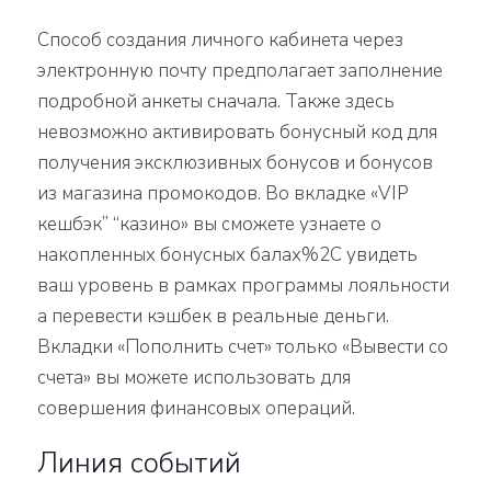
Способ создания личного кабинета через
электронную почту предполагает заполнение
подробной анкеты сначала. Также здесь
невозможно активировать бонусный код для
получения эксклюзивных бонусов и бонусов
из магазина промокодов. Во вкладке «VIP
кешбэк” “казино» вы сможете узнаете о
накопленных бонусных балах%2C увидеть
ваш уровень в рамках программы лояльности
а перевести кэшбек в реальные деньги.
Вкладки «Пополнить счет» только «Вывести со
счета» вы можете использовать для
совершения финансовых операций.
Линия событий