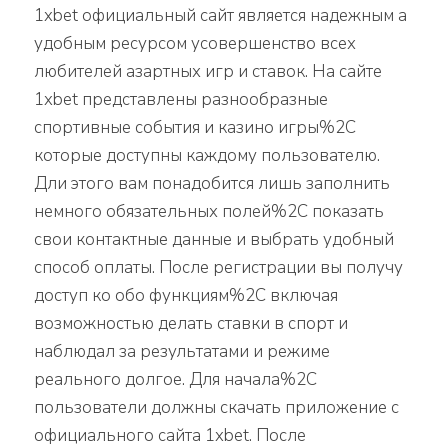
1xbet официальный сайт является надежным а
удобным ресурсом усовершенство всех
любителей азартных игр и ставок. На сайте
1xbet представлены разнообразные
спортивные события и казино игры%2C
которые доступны каждому пользователю.
Дли этого вам понадобится лишь заполнить
немного обязательных полей%2C показать
свои контактные данные и выбрать удобный
способ оплаты. После регистрации вы получу
доступ ко обо функциям%2C включая
возможностью делать ставки в спорт и
наблюдал за результатами и режиме
реального долгое. Для начала%2C
пользователи должны скачать приложение с
официального сайта 1xbet. После