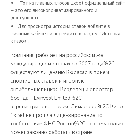
“Тот из главных плюсов 1xbet официальный сайт
– это его высокоприватизированного и
доступность.
Для просмотра истории ставок войдите в
личными кабинет и перейдите в раздел “История
ставок”.
Компания работает на российском же
международном рынках со 2007 года%2C
существуют лицензию Кюрасао в приём
спортивных ставок и игорную
антибольшевицкая. Владелец и оператор
бренда – Exinvest Limited%2C
зарегистрированная же Лимассоле%2C Кипр.
1xBet не прошла лицензирование по
требованиям ФНС России%2C поэтому только
может законно работать в стране.