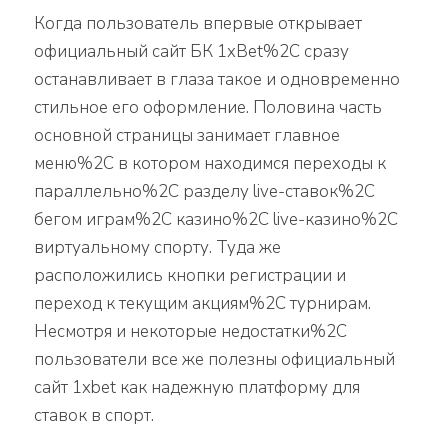
Когда пользователь впервые открывает
официальный сайт БК 1xBet%2C сразу
останавливает в глаза такое и одновременно
стильное его оформление. Половина часть
основной страницы занимает главное
меню%2C в котором находимся переходы к
параллельно%2C разделу live-ставок%2C
бегом играм%2C казино%2C live-казино%2C
виртуальному спорту. Туда же
расположились кнопки регистрации и
переход к текущим акциям%2C турнирам.
Несмотря и некоторые недостатки%2C
пользователи все же полезны официальный
сайт 1xbet как надежную платформу для
ставок в спорт.