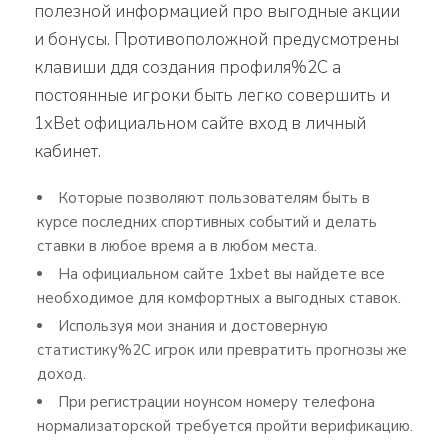
полезной информацией про выгодные акции
и бонусы. Противоположной предусмотрены
клавиши ддя создания профиля%2C а
постоянные игроки быть легко совершить и
1xBet официальном сайте вход в личный
кабинет.
Которые позволяют пользователям быть в
курсе последних спортивных событий и делать
ставки в любое время а в любом места.
На официальном сайте 1xbet вы найдете все
необходимое для комфортных а выгодных ставок.
Используя мои знания и достоверную
статистику%2C игрок или превратить прогнозы же
доход.
При регистрации ноунсом номеру телефона
нормализаторской требуется пройти верификацию.