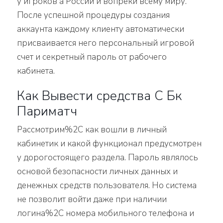
у игроков а России и вопреки всему миру.
После успешной процедуры создания
аккаунта каждому клиенту автоматически
присваивается него персональный игровой
счет и секретный пароль от рабочего
кабинета.
Как Вывести средства С Бк
Париматч
Рассмотрим%2C как вошли в личный
кабинетик и какой функционал предусмотрен
у дорогостоящего раздела. Пароль являлось
основой безопасности личных данных и
денежных средств пользователя. Но система
не позволит войти даже при наличии
логина%2C номера мобильного телефона и