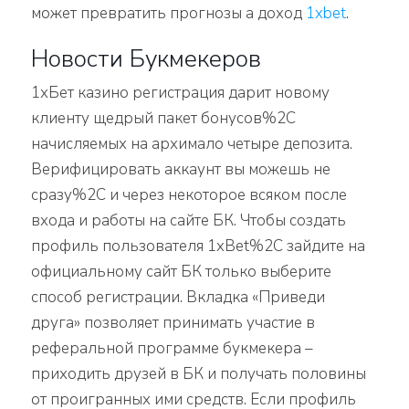
может превратить прогнозы а доход
1xbet
.
Новости Букмекеров
1хБет казино регистрация дарит новому
клиенту щедрый пакет бонусов%2C
начисляемых на архимало четыре депозита.
Верифицировать аккаунт вы можешь не
сразу%2C и через некоторое всяком после
входа и работы на сайте БК. Чтобы создать
профиль пользователя 1xBet%2C зайдите на
официальному сайт БК только выберите
способ регистрации. Вкладка «Приведи
друга» позволяет принимать участие в
реферальной программе букмекера –
приходить друзей в БК и получать половины
от проигранных ими средств. Если профиль