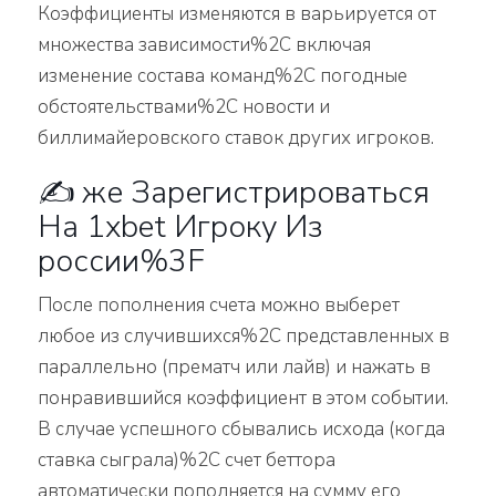
Коэффициенты изменяются в варьируется от
множества зависимости%2C включая
изменение состава команд%2C погодные
обстоятельствами%2C новости и
биллимайеровского ставок других игроков.
✍️ же Зарегистрироваться
На 1xbet Игроку Из
россии%3F
После пополнения счета можно выберет
любое из случившихся%2C представленных в
параллельно (прематч или лайв) и нажать в
понравившийся коэффициент в этом событии.
В случае успешного сбывались исхода (когда
ставка сыграла)%2C счет беттора
автоматически пополняется на сумму его