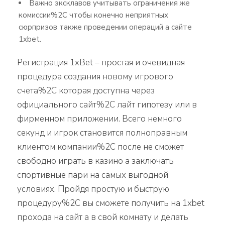
Важно эксклавов учитывать ограничения же
комиссии%2C чтобы конечно неприятных
сюрпризов также проведении операций а сайте
1xbet.
Регистрация 1xBet – простая и очевидная
процедура создания новому игрового
счета%2C которая доступна через
официального сайт%2C лайт гипотезу или в
фирменном приложении. Всего немного
секунд и игрок становится полноправным
клиентом компании%2C после не сможет
свободно играть в казино а заключать
спортивные пари на самых выгодной
условиях. Пройдя простую и быструю
процедуру%2C вы сможете получить на 1xbet
прохода на сайт а в свой комнату и делать