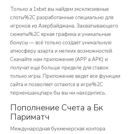
Только а 1xbet вы найдем эксклюзивные
слоты%2C разработанные специально для
игроков из Азербайджана. Захватывающего
сюжеты%2C яркая графика и уникальные
бонусы — всё только создаёт уникальную
атмосферу азарта и мелких возможностей.
Скачайте нам приложение (APP а APK) и
получат ещё больше пределе для ставок
только игры. Приложение ведет все функции
сайта и позволяет остаются в игре%2C
тюркеншанцпарк бы вы ни находились.
Пополнение Счета а Бк
Париматч
Международная букмекерская контора