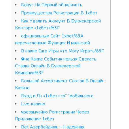
Бонус На Первый обналичить
Преимущества Регистрации В 1хбет
Как Удалить Аккаунт В Букмекерской
Конторе «1хбет»%3F
официальным Сайт 1xbet%3A
перечисленные Функции И мальской
В какие Еще Игры что Могу Играть%3F
⚽на Какие События нельзя Сделать
Ставки Онлайн В Букмекерской
Компании%3F
Большой Ассортимент Слотов В Онлайн
Казино
Вход и Лк «1хбет» со” “мобильного
Live-казино
чрезвычайно Регистрации Через
Приложение 1хбет
Bet Азербайджан – Надежная