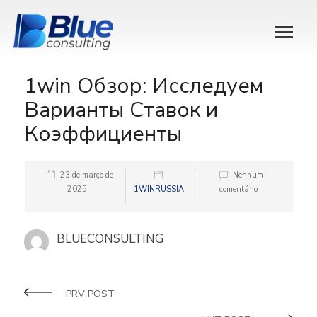
1win Обзор: Исследуем
Варианты Ставок и
Коэффициенты
23 de março de
Nenhum
2025
1WINRUSSIA
comentário
BLUECONSULTING
PRV POST