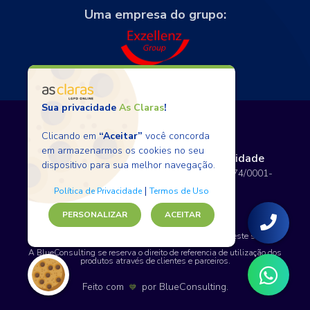
Uma empresa do grupo:
Sua privacidade
As Claras
!
Clicando em
“Aceitar”
você concorda
em armazenarmos os cookies no seu
Termos de Uso
Políticas de Privacidade
dispositivo para sua melhor navegação.
Copyright © 2026 BlueConsulting - 12.797.074/0001-
80 - Todos os direitos reservados.
|
Política de Privacidade
Termos de Uso
PERSONALIZAR
ACEITAR
SAP, WordPress e certos nomes de produtos usados neste site são
marcas comerciais.
A BlueConsulting se reserva o direito de referencia de utilização dos
produtos através de clientes e parceiros.
Feito com
por
BlueConsulting
.
💙