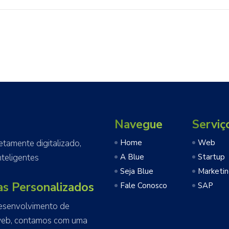
Navegue
Serviç
amente digitalizado,
Home
Web
teligentes
A Blue
Startup
Seja Blue
Marketi
as Personalizados
Fale Conosco
SAP
esenvolvimento de
web, contamos com uma